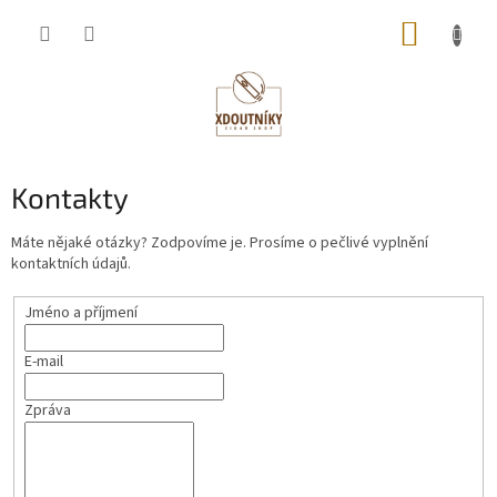
Přejít
NÁKUP
na
obsah
KOŠÍK
Kontakty
Máte nějaké otázky? Zodpovíme je. Prosíme o pečlivé vyplnění
kontaktních údajů.
Jméno a příjmení
E-mail
Zpráva