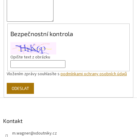
Bezpečnostní kontrola
Opište text z obrázku
Vložením zprávy souhlasíte s
podmínkami ochrany osobních údajů
ODESLAT
Z
á
p
a
Kontakt
t
m.wagner
@
xdoutniky.cz
í