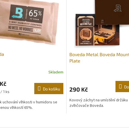
da
Boveda Metal Boveda Moun
Plate
Skladem
 Kč
Do
290 Kč
Do košíku
/ 1 ks
Kovový záchyt na umístění držáku
k uchování vlhkosti v humidoru se
zvlhčovače Boveda.
enou vlhkostí 65%.
O
v