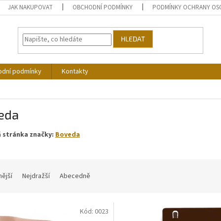
JAK NAKUPOVAT
OBCHODNÍ PODMÍNKY
PODMÍNKY OCHRANY OS
HLEDAT
dní podmínky
Kontakty
eda
 stránka značky:
Boveda
nější
Nejdražší
Abecedně
Kód:
0023