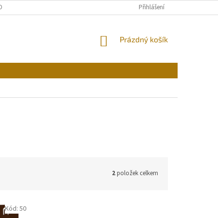
OBNÍCH ÚDAJŮ
Přihlášení
NÁKUPNÍ
Prázdný košík
KOŠÍK
2
položek celkem
Kód:
50