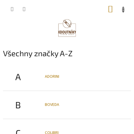
Přejít
NÁKUP
na
obsah
KOŠÍK
Všechny značky A-Z
A
ADORINI
B
BOVEDA
C
COLIBRI