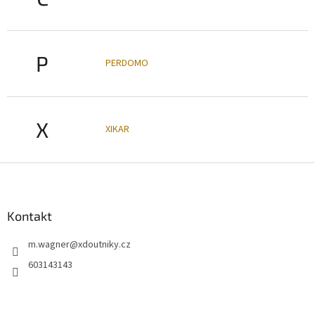
P
PERDOMO
X
XIKAR
Z
á
p
a
Kontakt
t
m.wagner
@
xdoutniky.cz
í
603143143