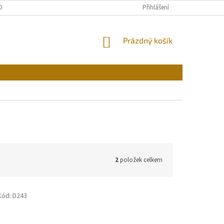
OBNÍCH ÚDAJŮ
Přihlášení
NÁKUPNÍ
Prázdný košík
KOŠÍK
2
položek celkem
Kód:
D243