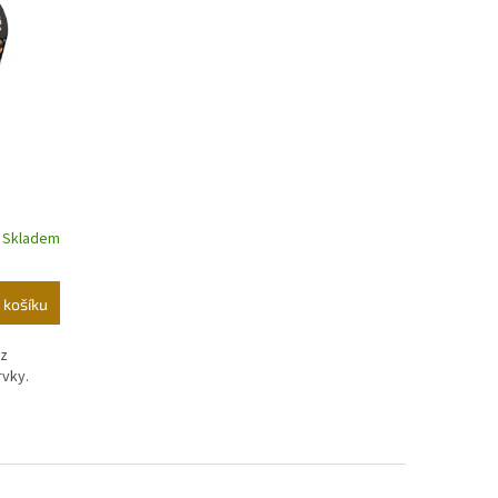
Skladem
 košíku
 z
rvky.