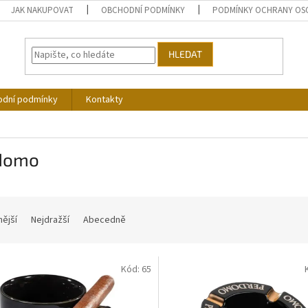
JAK NAKUPOVAT
OBCHODNÍ PODMÍNKY
PODMÍNKY OCHRANY OS
HLEDAT
dní podmínky
Kontakty
domo
nější
Nejdražší
Abecedně
Kód:
65