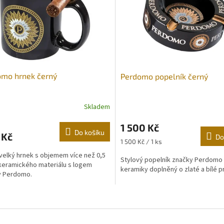
omo hrnek černý
Perdomo popelník černý
Skladem
1 500 Kč
Do košíku
 Kč
Do
Měrná
1 500 Kč / 1 ks
cena:
velký hrnek s objemem více než 0,5
Stylový popelník značky Perdomo
z keramického materiálu s logem
keramiky doplněný o zlaté a bílé p
y Perdomo.
O
v
l